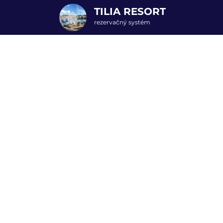
TILIA RESORT
rezervačný systém
2. Doplnkové služby
9
10.07.2025
 služby
Čistota
Lokalita