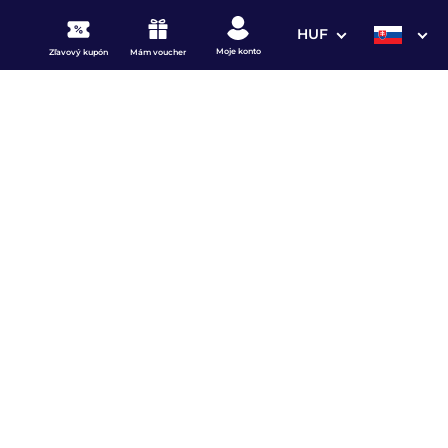
HUF
Moje konto
Zľavový kupón
Mám voucher
3. Vaše údaje
REZERVOVAŤ POBYT
9.0
27
Priemerná spokojnosť
Hodnotení hostí
Personál
4.7
Vybavenie a služby
4.6